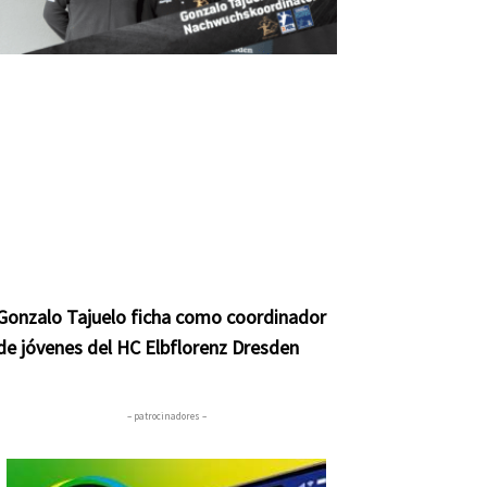
nte
Gonzalo Tajuelo ficha como coordinador
de jóvenes del HC Elbflorenz Dresden
– patrocinadores –