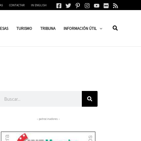
AS
CONTACTAR
IN ENGLISH
ESAS
TURISMO
TRIBUNA
INFORMACIÓN ÚTIL
Buscar
– patrocinadores –