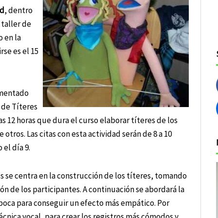
ud
, dentro
taller de
 en la
rse es el 15
rimentado
 de Títeres
s 12 horas que dura el curso elaborar títeres de los
tros. Las citas con esta actividad serán de 8 a 10
 el día 9.
os se centra en la construcción de los títeres, tomando
ón de los participantes. A continuación se abordará la
oca para conseguir un efecto más empático. Por
técnica vocal, para crear los registros más cómodos y