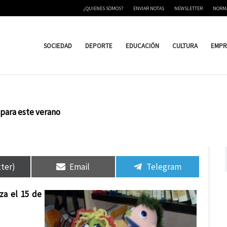
¿QUIENES SOMOS?
ENVIAR NOTAS
NEWSLETTER
NORM
SOCIEDAD
DEPORTE
EDUCACIÓN
CULTURA
EMPR
 para este verano
tir
tir
Compartir
Compartir
Compartir
Compartir
en
en
en
en
tter)
Email
Telegram
iza el 15 de