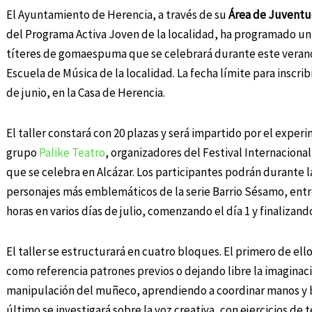
El Ayuntamiento de Herencia, a través de su
Área de Juvent
del Programa Activa Joven de la localidad, ha programado un 
títeres de gomaespuma que se celebrará durante este verano
Escuela de Música de la localidad. La fecha límite para inscribi
de junio, en la Casa de Herencia.
El taller constará con 20 plazas y será impartido por el expe
grupo
Palike Teatro
, organizadores del Festival Internacional
que se celebra en Alcázar. Los participantes podrán durante la
personajes más emblemáticos de la serie Barrio Sésamo, entre o
horas en varios días de julio, comenzando el día 1 y finalizando
El taller se estructurará en cuatro bloques. El primero de ell
como referencia patrones previos o dejando libre la imaginaci
manipulación del muñeco, aprendiendo a coordinar manos y b
último se investigará sobre la voz creativa, con ejercicios de 