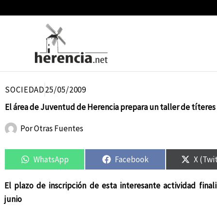
Ir
al
contenido
SOCIEDAD
25/05/2009
El área de Juventud de Herencia prepara un taller de títeres
Por
Otras Fuentes
Compartir
Compartir
Compartir
Compartir
Compar
Compar
en
en
en
en
en
en
WhatsApp
Facebook
X (Twi
El plazo de inscripción de esta interesante actividad final
junio