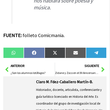
nos hablará sobre poesía y
música.
FUENTE:
folleto Comicmania.
Compartir
Compartir
Compartir
Compartir
Compa
WhatsApp
Facebook
X
Email
Tele
en
en
en
en
en
(Twitter)
Ant
Sig
ANTERIOR
SIGUIENTE
¿Son los alumnos lotófagos?
Zidane y Zoco en el XII Aniversario de la Peña Madridista Herenciana
Claro M. Fdez-Caballero Martín-B.
Historiador, docente, articulista, conferenciante y
guía turístico licenciado en Historia del Arte. Es
coordinador del grupo de investigación local de