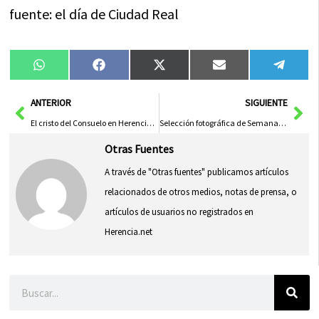
fuente: el día de Ciudad Real
Compartir
Compartir
Compartir
Compartir
Compa
WhatsApp
Facebook
X
Email
Tele
en
en
en
en
en
(Twitter)
Ant
Sig
ANTERIOR
SIGUIENTE
El cristo del Consuelo en Herencia. Historia y culto de un Ecce-Homo
Selección fotográfica de Semana Santa 2008
Otras Fuentes
A través de "Otras fuentes" publicamos artículos
relacionados de otros medios, notas de prensa, o
artículos de usuarios no registrados en
Herencia.net
Buscar