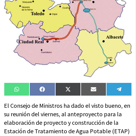
Compartir
Compartir
Compartir
Compartir
Compa
WhatsApp
Facebook
X
Email
Tele
en
en
en
en
en
(Twitter)
El Consejo de Ministros ha dado el visto bueno, en
su reunión del viernes, al anteproyecto para la
elaboración de proyecto y construcción de la
Estación de Tratamiento de Agua Potable (ETAP)