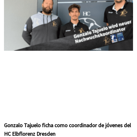
m
t
Gonzalo Tajuelo ficha como coordinador de jóvenes del
HC Elbflorenz Dresden