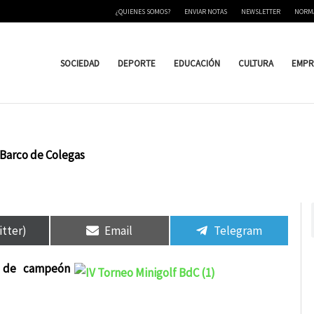
¿QUIENES SOMOS?
ENVIAR NOTAS
NEWSLETTER
NORM
SOCIEDAD
DEPORTE
EDUCACIÓN
CULTURA
EMPR
 Barco de Colegas
rtir
rtir
Compartir
Compartir
Compartir
Compartir
en
en
en
en
itter)
Email
Telegram
o de campeón