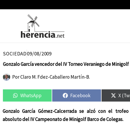
Ir
al
contenido
SOCIEDAD
09/08/2009
Gonzalo García vencedor del IV Torneo Veraniego de Minigolf
Por
Claro M. Fdez-Caballero Martín-B.
Compartir
Compartir
Compartir
Compartir
Compa
Compa
en
en
en
en
en
en
WhatsApp
Facebook
X (Tw
Gonzalo García Gómez-Calcerrada se alzó con el trofe
absoluto del IV Campeonato de Minigolf Barco de Colegas.