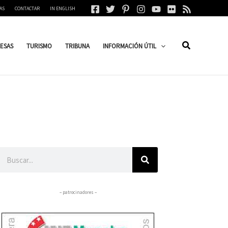
AS
CONTACTAR
IN ENGLISH
ESAS
TURISMO
TRIBUNA
INFORMACIÓN ÚTIL
Buscar
– patrocinadores –