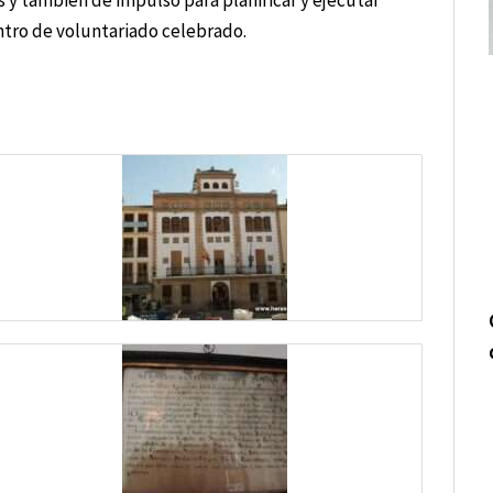
s y también de impulso para planificar y ejecutar
entro de voluntariado celebrado.