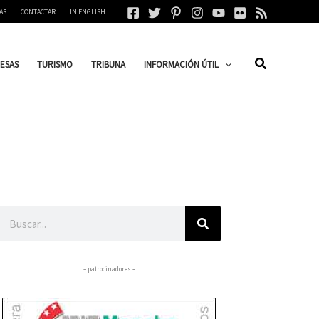
AS
CONTACTAR
IN ENGLISH
ESAS
TURISMO
TRIBUNA
INFORMACIÓN ÚTIL
Buscar
– patrocinadores –