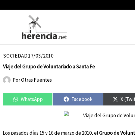
Ir
al
contenido
SOCIEDAD
17/03/2010
Viaje del Grupo de Voluntariado a Santa Fe
Por
Otras Fuentes
Compartir
Compartir
Compartir
Compartir
Compar
Compar
en
en
en
en
en
en
WhatsApp
Facebook
X (Twi
Los pasados días 15 y 16 de marzo de 2010, el
Grupo de Volunt