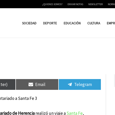
¿QUIENES SOMOS?
ENVIAR NOTAS
NEWSLETTER
NORM
SOCIEDAD
DEPORTE
EDUCACIÓN
CULTURA
EMPR
tir
tir
Compartir
Compartir
Compartir
Compartir
en
en
en
en
tter)
Email
Telegram
ariado de Herencia
realizó un viaje a
Santa Fe
,