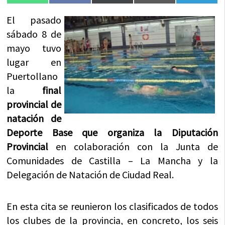
en
en
en
en
en
(Twitter)
El pasado
sábado 8 de
mayo tuvo
lugar en
Puertollano
la
final
provincial de
natación de
Deporte Base que organiza la Diputación
Provincial
en colaboración con la Junta de
Comunidades de Castilla – La Mancha y la
Delegación de Natación de Ciudad Real.
En esta cita se reunieron los clasificados de todos
los clubes de la provincia, en concreto, los seis