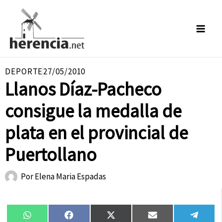
Ir
al
contenido
DEPORTE
27/05/2010
Llanos Díaz-Pacheco
consigue la medalla de
plata en el provincial de
Puertollano
Por
Elena Maria Espadas
Compartir
Compartir
Compartir
Compartir
Compa
WhatsApp
Facebook
X
Email
Tele