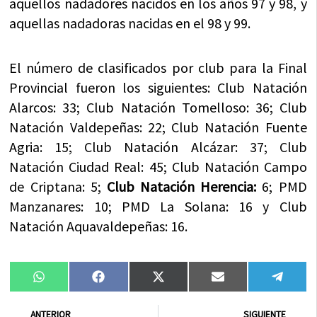
aquellos nadadores nacidos en los años 97 y 98, y
aquellas nadadoras nacidas en el 98 y 99.
El número de clasificados por club para la Final
Provincial fueron los siguientes: Club Natación
Alarcos: 33; Club Natación Tomelloso: 36; Club
Natación Valdepeñas: 22; Club Natación Fuente
Agria: 15; Club Natación Alcázar: 37; Club
Natación Ciudad Real: 45; Club Natación Campo
de Criptana: 5;
Club Natación Herencia:
6; PMD
Manzanares: 10; PMD La Solana: 16 y Club
Natación Aquavaldepeñas: 16.
Compartir
Compartir
Compartir
Compartir
Compa
WhatsApp
Facebook
X
Email
Tele
en
en
en
en
en
(Twitter)
Ant
Sig
ANTERIOR
SIGUIENTE