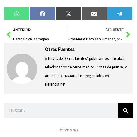
Compartir
Compartir
Compartir
Compartir
Compa
WhatsApp
Facebook
X
Email
Tele
en
en
en
en
en
(Twitter)
Ant
Sig
ANTERIOR
SIGUIENTE
Herencia en los mapas
José María Moraleda Jiménez, pregonero de las Ferias y Fiestas 2012
Otras Fuentes
A través de "Otras fuentes" publicamos artículos
relacionados de otros medios, notas de prensa, o
artículos de usuarios no registrados en
Herencia.net
Buscar
– patrocinadores –