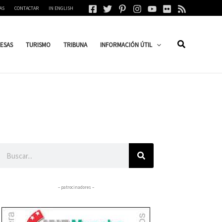
AS
CONTACTAR
IN ENGLISH
ESAS
TURISMO
TRIBUNA
INFORMACIÓN ÚTIL
Buscar
– patrocinadores –