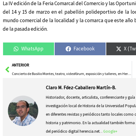
La IV edición de la Feria Comarcal del Comercio y las Oportu
del 14 y 15 de marzo en el pabellón polideportivo de la l
mundo comercial de la localidad y la comarca que este año 
de la pasada edición.
WhatsApp
Facebook
X (Tw
Ant
ANTERIOR
Concierto de Basilio Montes, teatro, videofórum, exposición y talleres, en Herencia con motivo del Día Internacional de la Mujer
Claro M. Fdez-Caballero Martín-B.
Historiador, docente, articulista, conferenciante y guía
investigación local de Historia de la Universidad Popul
en diferentes revistas y periódicos tanto locales como 
historia y patrimonio. En la actualidad también forma p
del periódico digital herencia.net. .
Google+