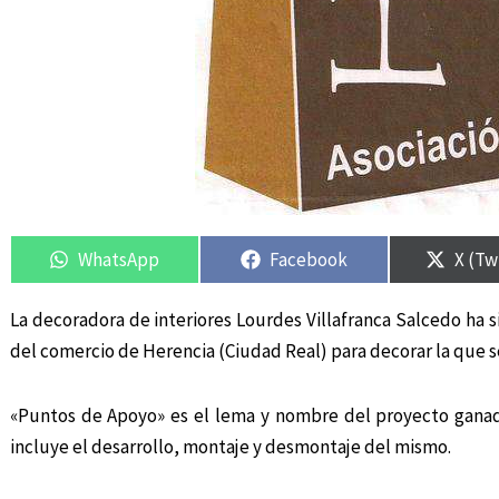
Compartir
Compartir
Compartir
Compartir
Compa
Compa
en
en
en
en
en
en
WhatsApp
Facebook
X (Tw
La decoradora de interiores Lourdes Villafranca Salcedo ha 
del comercio de Herencia (Ciudad Real) para decorar la que se
«Puntos de Apoyo» es el lema y nombre del proyecto ganad
incluye el desarrollo, montaje y desmontaje del mismo.