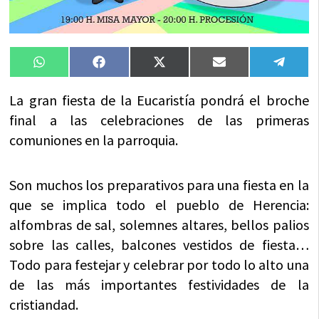
Compartir
Compartir
Compartir
Compartir
Compa
WhatsApp
Facebook
X
Email
Tele
en
en
en
en
en
(Twitter)
La gran fiesta de la Eucaristía pondrá el broche
final a las celebraciones de las primeras
comuniones en la parroquia.
Son muchos los preparativos para una fiesta en la
que se implica todo el pueblo de Herencia:
alfombras de sal, solemnes altares, bellos palios
sobre las calles, balcones vestidos de fiesta…
Todo para festejar y celebrar por todo lo alto una
de las más importantes festividades de la
cristiandad.