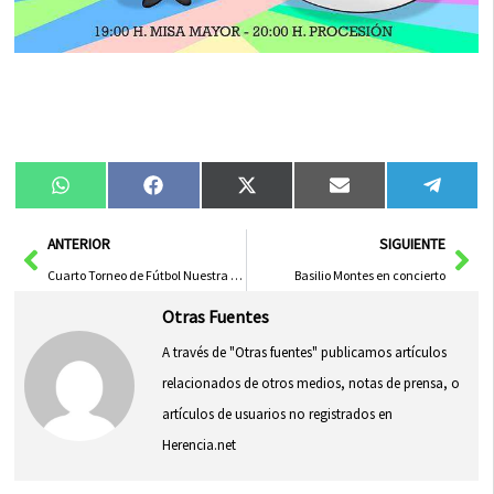
Compartir
Compartir
Compartir
Compartir
Compa
WhatsApp
Facebook
X
Email
Tele
en
en
en
en
en
(Twitter)
Ant
Sig
ANTERIOR
SIGUIENTE
Cuarto Torneo de Fútbol Nuestra Señora de la Soledad
Basilio Montes en concierto
Otras Fuentes
A través de "Otras fuentes" publicamos artículos
relacionados de otros medios, notas de prensa, o
artículos de usuarios no registrados en
Herencia.net