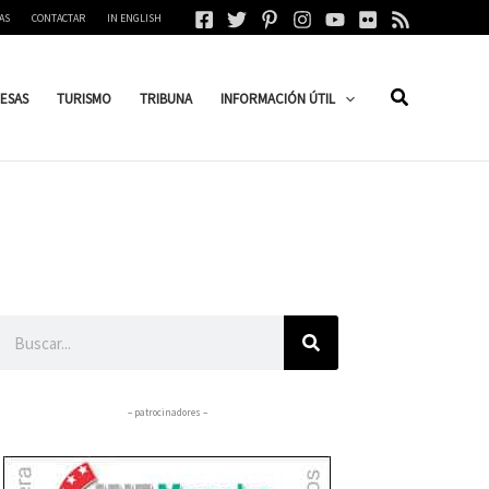
AS
CONTACTAR
IN ENGLISH
ESAS
TURISMO
TRIBUNA
INFORMACIÓN ÚTIL
Buscar
– patrocinadores –