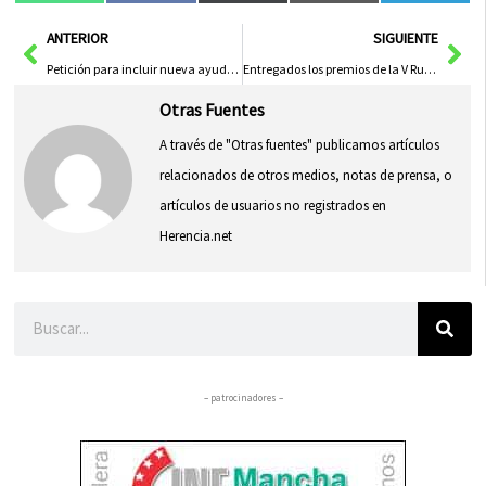
en
en
en
en
en
(Twitter)
Ant
Sig
ANTERIOR
SIGUIENTE
Petición para incluir nueva ayudas al pastoreo, cultivos secano y aromáticas
Entregados los premios de la V Ruta del Vino y las Tapas de Herencia
Otras Fuentes
A través de "Otras fuentes" publicamos artículos
relacionados de otros medios, notas de prensa, o
artículos de usuarios no registrados en
Herencia.net
Buscar
– patrocinadores –