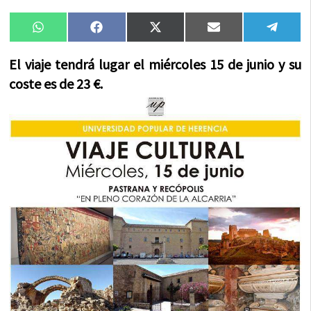
Compartir
Compartir
Compartir
Compartir
Compa
WhatsApp
Facebook
X
Email
Tele
en
en
en
en
en
(Twitter)
El viaje tendrá lugar el miércoles 15 de junio y su
coste es de 23 €.