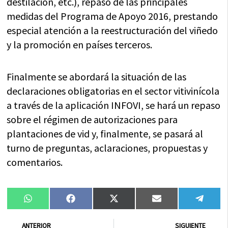
destilación, etc.), repaso de las principales
medidas del Programa de Apoyo 2016, prestando
especial atención a la reestructuración del viñedo
y la promoción en países terceros.
Finalmente se abordará la situación de las
declaraciones obligatorias en el sector vitivinícola
a través de la aplicación INFOVI, se hará un repaso
sobre el régimen de autorizaciones para
plantaciones de vid y, finalmente, se pasará al
turno de preguntas, aclaraciones, propuestas y
comentarios.
Compartir
Compartir
Compartir
Compartir
Compa
WhatsApp
Facebook
X
Email
Tele
en
en
en
en
en
(Twitter)
Ant
Sig
ANTERIOR
SIGUIENTE