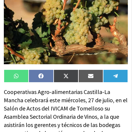
Compartir
Compartir
Compartir
Compartir
Compa
WhatsApp
Facebook
X
Email
Tele
en
en
en
en
en
(Twitter)
Cooperativas Agro-alimentarias Castilla-La
Mancha celebrará este miércoles, 27 de julio, en el
Salón de Actos del IVICAM de Tomelloso su
Asamblea Sectorial Ordinaria de Vinos, a la que
asistirán los gerentes y técnicos de las bodegas