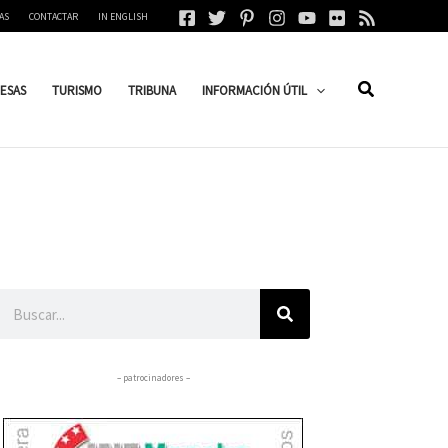
AS
CONTACTAR
IN ENGLISH
ESAS
TURISMO
TRIBUNA
INFORMACIÓN ÚTIL
Buscar
– patrocinadores –