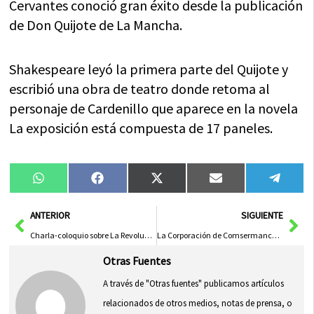
Cervantes conoció gran éxito desde la publicación
de Don Quijote de La Mancha.
Shakespeare leyó la primera parte del Quijote y
escribió una obra de teatro donde retoma al
personaje de Cardenillo que aparece en la novela
La exposición está compuesta de 17 paneles.
Compartir
Compartir
Compartir
Compartir
Compa
WhatsApp
Facebook
X
Email
Tele
en
en
en
en
en
(Twitter)
Ant
Sig
ANTERIOR
SIGUIENTE
Charla-coloquio sobre La Revolución de la Mujer en Política
La Corporación de Comsermancha visita la planta de RSU y el Patronato
Otras Fuentes
A través de "Otras fuentes" publicamos artículos
relacionados de otros medios, notas de prensa, o