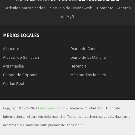
Artículos patrocinados
Servicio de Diseño web
Contacto
Acerca
de MyR
MEDIOS LOCALES
Albacete
Diario de Cuenca
Alcázar de San Juan
Diario de La Mancha
Argamasilla
Herencia
Campo de Criptana
Más medios locales...
Ciudad Real
Copyright © 1995-2024
Color vivo Internet
– Herencia (Ciudad Real). Diario de
información en el corazón de la mancha. Todos los derechos reservados. Haz como
nosotros que usamos la nube privada de Stackscale.