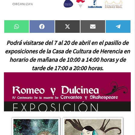
Compartir
Compartir
Compartir
Compartir
Compa
WhatsApp
Facebook
X
Email
Tele
en
en
en
en
en
(Twitter)
Podrá visitarse del 7 al 20 de abril en el pasillo de
exposiciones de la Casa de Cultura de Herencia en
horario de mañana de 10:00 a 14:00 horas y de
tarde de 17:00 a 20:00 horas.