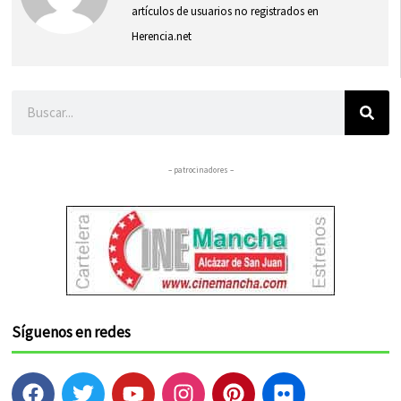
artículos de usuarios no registrados en
Herencia.net
Buscar
– patrocinadores –
Síguenos en redes
F
T
Y
I
P
F