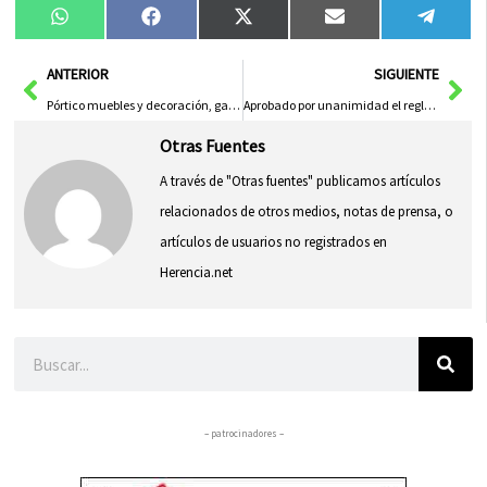
Compartir
Compartir
Compartir
Compartir
Compa
WhatsApp
Facebook
X
Email
Tele
en
en
en
en
en
(Twitter)
Ant
Sig
ANTERIOR
SIGUIENTE
Pórtico muebles y decoración, galería de fotografías de básicos
Aprobado por unanimidad el reglamento del Nuevo Consejo Local de Desarrollo Económico
Otras Fuentes
A través de "Otras fuentes" publicamos artículos
relacionados de otros medios, notas de prensa, o
artículos de usuarios no registrados en
Herencia.net
Buscar
– patrocinadores –