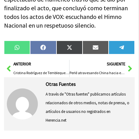
finalizado el acto, que concluyó como terminan
todos los actos de VOX: escuchando el Himno
Nacional en un respetuoso silencio.
Compartir
Compartir
Compartir
Compartir
Compa
WhatsApp
Facebook
X
Email
Tele
en
en
en
en
en
(Twitter)
Ant
Sig
ANTERIOR
SIGUIENTE
Cristina Rodríguez de Tembleque presenta su candidatura a la Alcaldía de Herencia
Perlé atravesando China hacia el Tíbet
Otras Fuentes
A través de "Otras fuentes" publicamos artículos
relacionados de otros medios, notas de prensa, o
artículos de usuarios no registrados en
Herencia.net