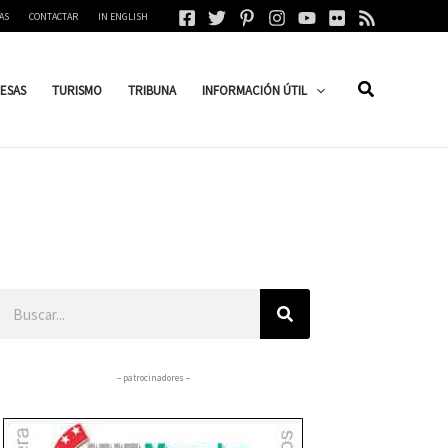
AS
CONTACTAR
IN ENGLISH
ESAS
TURISMO
TRIBUNA
INFORMACIÓN ÚTIL
Buscar
– patrocinadores –