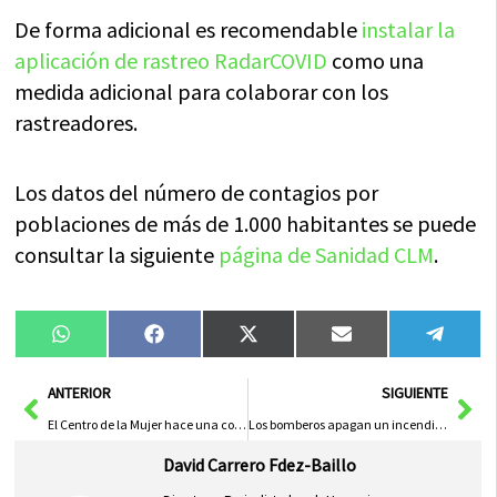
De forma adicional es recomendable
instalar la
aplicación de rastreo RadarCOVID
como una
medida adicional para colaborar con los
rastreadores.
Los datos del número de contagios por
poblaciones de más de 1.000 habitantes se puede
consultar la siguiente
página de Sanidad CLM
.
Compartir
Compartir
Compartir
Compartir
Compa
WhatsApp
Facebook
X
Email
Tele
en
en
en
en
en
(Twitter)
Ant
Sig
ANTERIOR
SIGUIENTE
El Centro de la Mujer hace una convocatoria para presentar proyectos de formación en igualdad
Los bomberos apagan un incendio en una nave agrícola
David Carrero Fdez-Baillo