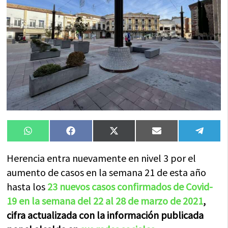
Compartir
Compartir
Compartir
Compartir
Compa
WhatsApp
Facebook
X
Email
Tele
en
en
en
en
en
(Twitter)
Herencia entra nuevamente en nivel 3 por el
aumento de casos en la semana 21 de esta año
hasta los
23 nuevos casos confirmados de Covid-
19 en la semana del 22 al 28 de marzo de 2021
,
cifra actualizada con la información publicada