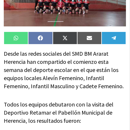
Compartir
Compartir
Compartir
Compartir
Compa
WhatsApp
Facebook
X
Email
Tele
en
en
en
en
en
(Twitter)
Desde las redes sociales del SMD BM Ararat
Herencia han compartido el comienzo esta
semana del deporte escolar en el que están los
equipos locales Alevín Femenino, Infantil
Femenino, Infantil Masculino y Cadete Femenino.
Todos los equipos debutaron con la visita del
Deportivo Retamar el Pabellón Municipal de
Herencia, los resultados fueron: