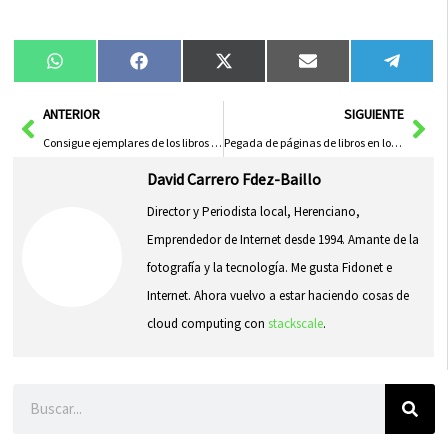
Compartir
Compartir
Compartir
Compartir
Compa
WhatsApp
Facebook
X
Email
Tele
en
en
en
en
en
(Twitter)
Ant
Sig
ANTERIOR
SIGUIENTE
Consigue ejemplares de los libros de la historia de Herencia por el Día del Libro
Pegada de páginas de libros en los árboles de la Avenida de Alcázar por el Día del Libro
David Carrero Fdez-Baillo
Director y Periodista local, Herenciano,
Emprendedor de Internet desde 1994. Amante de la
fotografía y la tecnología. Me gusta Fidonet e
Internet. Ahora vuelvo a estar haciendo cosas de
cloud computing con
stackscale
.
Buscar