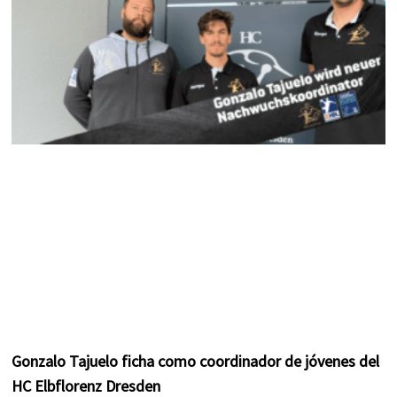
m
t
Gonzalo Tajuelo ficha como coordinador de jóvenes del
HC Elbflorenz Dresden