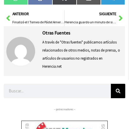
Compartir
Compartir
Compartir
Compartir
Compa
WhatsApp
Facebook
X
Email
Tele
en
en
en
en
en
(Twitter)
Ant
Sig
ANTERIOR
SIGUIENTE
Finalizó el I Torneo de Pádel Americano en Herencia
Herencia guardo un minuto de silencio por las niñas asesinadas en Tenerife
Otras Fuentes
A través de "Otras fuentes" publicamos artículos
relacionados de otros medios, notas de prensa, o
artículos de usuarios no registrados en
Herencia.net
Buscar
– patrocinadores –