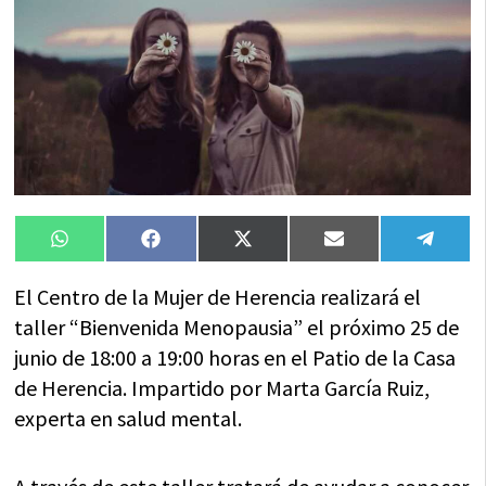
Compartir
Compartir
Compartir
Compartir
Compa
WhatsApp
Facebook
X
Email
Tele
en
en
en
en
en
(Twitter)
El Centro de la Mujer de Herencia realizará el
taller “Bienvenida Menopausia” el próximo 25 de
junio de 18:00 a 19:00 horas en el Patio de la Casa
de Herencia. Impartido por Marta García Ruiz,
experta en salud mental.