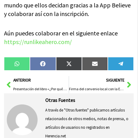
mundo que ellos decidan gracias a la App Believe
y colaborar así con la inscripción.
Aún puedes colaborar en el siguiente enlace
https://runlikeahero.com/
Compartir
Compartir
Compartir
Compartir
Compa
WhatsApp
Facebook
X
Email
Tele
en
en
en
en
en
(Twitter)
Ant
Sig
ANTERIOR
SIGUIENTE
Presentación del libro «¿Por qué yo? Cuando el cáncer te enseña a vivir» este sábado
Firma del convenio local con la Escuela Municipal de Música de Herencia
Otras Fuentes
A través de "Otras fuentes" publicamos artículos
relacionados de otros medios, notas de prensa, o
artículos de usuarios no registrados en
Herencia.net