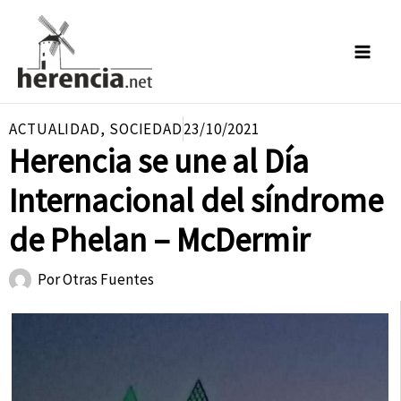
Ir
al
contenido
ACTUALIDAD
,
SOCIEDAD
23/10/2021
Herencia se une al Día
Internacional del síndrome
de Phelan – McDermir
Por
Otras Fuentes