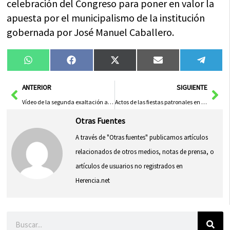
celebración del Congreso para
poner en valor la
apuesta por el municipalismo de la institución
gobernada por José Manuel Caballero.
Compartir
Compartir
Compartir
Compartir
Compa
WhatsApp
Facebook
X
Email
Tele
en
en
en
en
en
(Twitter)
Ant
Sig
ANTERIOR
SIGUIENTE
Vídeo de la segunda exaltación a la Inmaculada Concepción de Herencia
Actos de las fiestas patronales en honor a la Inmaculada Concepción
Otras Fuentes
A través de "Otras fuentes" publicamos artículos
relacionados de otros medios, notas de prensa, o
artículos de usuarios no registrados en
Herencia.net
Buscar