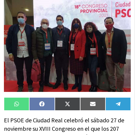
Compartir
Compartir
Compartir
Compartir
Compa
WhatsApp
Facebook
X
Email
Tele
en
en
en
en
en
(Twitter)
El PSOE de Ciudad Real celebró el sábado 27 de
noviembre su XVIII Congreso en el que los 207