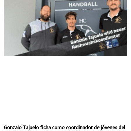
k
a
s
m
t
Gonzalo Tajuelo ficha como coordinador de jóvenes del