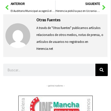
Ant
Sig
ANTERIOR
SIGUIENTE
El Auditorio Municipal acogerá el pregón de la Semana Santa 2022 en Herencia
Herencia pidió la paz en Ucrania en la Hora del Planeta
Otras Fuentes
A través de "Otras fuentes" publicamos artículos
relacionados de otros medios, notas de prensa, o
artículos de usuarios no registrados en
Herencia.net
Buscar
– patrocinadores –