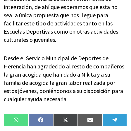
integración, de ahí que esperamos que esta no
sea la única propuesta que nos llegue para
facilitar este tipo de actividades tanto en las
Escuelas Deportivas como en otras actividades
culturales o juveniles.
Desde el Servicio Municipal de Deportes de
Herencia han agradecido al resto de compañeros
la gran acogida que han dado a Nikita y a su
familia de acogida la gran labor realizada por
estos jóvenes, poniéndonos a su disposición para
cualquier ayuda necesaria.
Compartir
Compartir
Compartir
Compartir
Compa
WhatsApp
Facebook
X
Email
Tele
en
en
en
en
en
(Twitter)