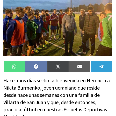
Compartir
Compartir
Compartir
Compartir
Compa
WhatsApp
Facebook
X
Email
Tele
en
en
en
en
en
(Twitter)
Hace unos días se dio la bienvenida en Herencia a
Nikita Burmenko, joven ucraniano que reside
desde hace unas semanas con una familia de
Villarta de San Juan y que, desde entonces,
practica fútbol en nuestras Escuelas Deportivas