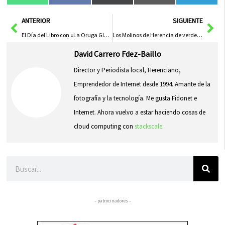
en
en
en
en
en
(Twitter)
Ant
Sig
ANTERIOR
SIGUIENTE
El Día del Libro con «La Oruga Glotona» en la Escuela Infantil de Herencia
Los Molinos de Herencia de verde por el Día de la Tierra
David Carrero Fdez-Baillo
Director y Periodista local, Herenciano,
Emprendedor de Internet desde 1994. Amante de la
fotografía y la tecnología. Me gusta Fidonet e
Internet. Ahora vuelvo a estar haciendo cosas de
cloud computing con
stackscale
.
Buscar
– patrocinadores –