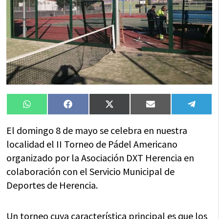
Compartir
Compartir
Compartir
Compartir
Compa
WhatsApp
Facebook
X
Email
Tele
en
en
en
en
en
(Twitter)
El domingo 8 de mayo se celebra en nuestra
localidad el II Torneo de Pádel Americano
organizado por la Asociación DXT Herencia en
colaboración con el Servicio Municipal de
Deportes de Herencia.
Un torneo cuya característica principal es que los