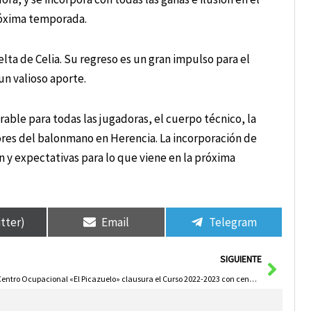
róxima temporada.
lta de Celia. Su regreso es un gran impulso para el
un valioso aporte.
le para todas las jugadoras, el cuerpo técnico, la
ores del balonmano en Herencia. La incorporación de
n y expectativas para lo que viene en la próxima
itter)
Email
Telegram
Sigui
SIGUIENTE
El Centro Ocupacional «El Picazuelo» clausura el Curso 2022-2023 con cena inclusiva