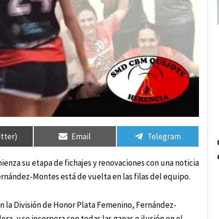
rtir
rtir
Compartir
Compartir
Compartir
Compartir
en
en
en
en
itter)
Email
Telegram
nza su etapa de fichajes y renovaciones con una noticia
rnández-Montes está de vuelta en las filas del equipo.
n la División de Honor Plata Femenino, Fernández-
ra, y se incorpora con todas las ganas e ilusión en el