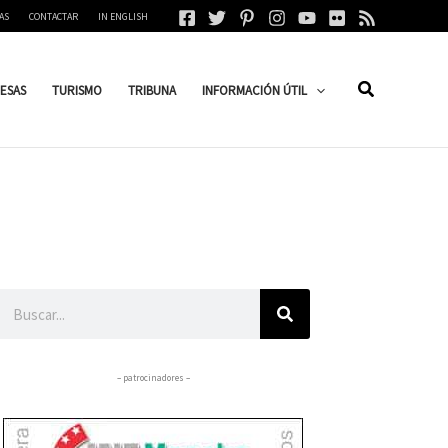
AS
CONTACTAR
IN ENGLISH
ESAS
TURISMO
TRIBUNA
INFORMACIÓN ÚTIL
Buscar
– patrocinadores –