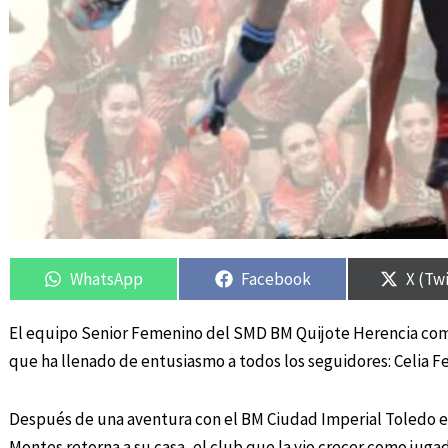
Compartir
Compartir
Compartir
Compartir
Compa
Compa
en
en
en
en
en
en
WhatsApp
Facebook
X (Tw
El equipo Senior Femenino del SMD BM Quijote Herencia comie
que ha llenado de entusiasmo a todos los seguidores: Celia Fe
Después de una aventura con el BM Ciudad Imperial Toledo e
Montes retorna a su casa, el club que la vio crecer como jugado