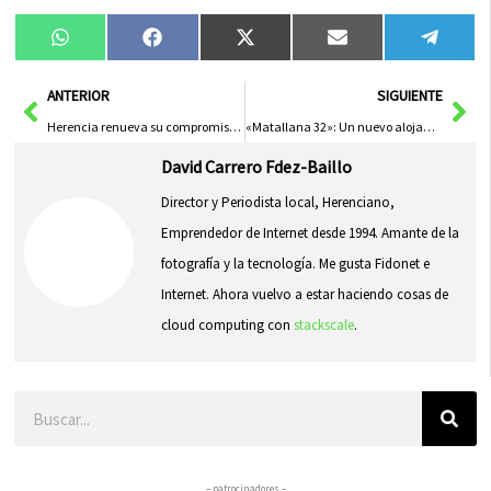
Compartir
Compartir
Compartir
Compartir
Compa
WhatsApp
Facebook
X
Email
Tele
en
en
en
en
en
(Twitter)
Ant
Sig
ANTERIOR
SIGUIENTE
Herencia renueva su compromiso con Cáritas para fortalecer la integración social
«Matallana 32»: Un nuevo alojamiento turístico en Herencia
David Carrero Fdez-Baillo
Director y Periodista local, Herenciano,
Emprendedor de Internet desde 1994. Amante de la
fotografía y la tecnología. Me gusta Fidonet e
Internet. Ahora vuelvo a estar haciendo cosas de
cloud computing con
stackscale
.
Buscar
– patrocinadores –