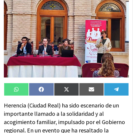
Compartir
Compartir
Compartir
Compartir
Compa
WhatsApp
Facebook
X
Email
Tele
en
en
en
en
en
(Twitter)
Herencia (Ciudad Real) ha sido escenario de un
importante llamado a la solidaridad y al
acogimiento familiar, impulsado por el Gobierno
regional. En un evento que ha resaltado la