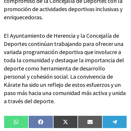
compromiso de la Concejalía de Deportes con la
promoción de actividades deportivas inclusivas y
enriquecedoras.
El Ayuntamiento de Herencia y la Concejalía de
Deportes continúan trabajando para ofrecer una
variada programación deportiva que involucre a
toda la comunidad y destaque la importancia del
deporte como herramienta de desarrollo
personal y cohesión social. La convivencia de
Kárate ha sido un reflejo de estos esfuerzos y un
paso más hacia una comunidad más activa y unida
a través del deporte.
Compartir
Compartir
Compartir
Compartir
Compa
WhatsApp
Facebook
X
Email
Tele
en
en
en
en
en
(Twitter)