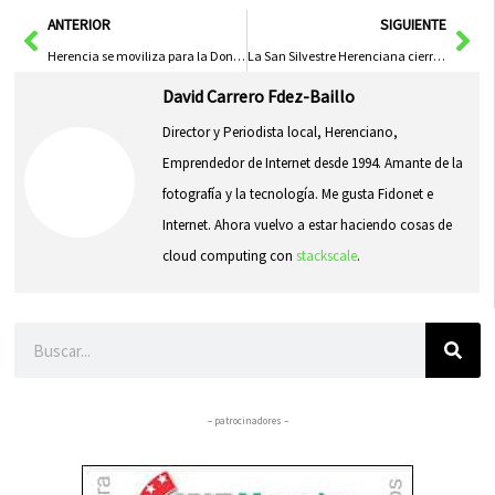
Ant
Sig
ANTERIOR
SIGUIENTE
Herencia se moviliza para la Donación de Sangre: Una cita con la solidaridad en navidad
La San Silvestre Herenciana cierra el año con deporte y solidaridad
David Carrero Fdez-Baillo
Director y Periodista local, Herenciano,
Emprendedor de Internet desde 1994. Amante de la
fotografía y la tecnología. Me gusta Fidonet e
Internet. Ahora vuelvo a estar haciendo cosas de
cloud computing con
stackscale
.
Buscar
– patrocinadores –