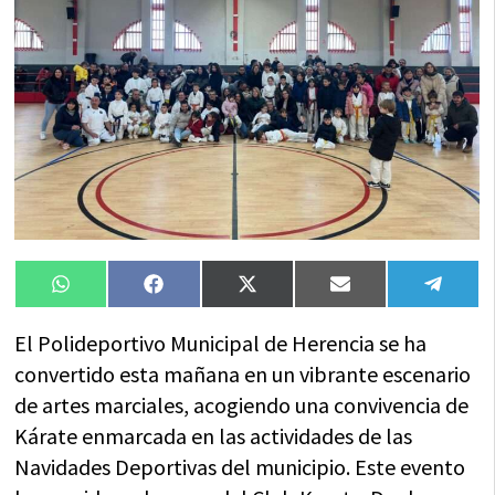
Compartir
Compartir
Compartir
Compartir
Compa
WhatsApp
Facebook
X
Email
Tele
en
en
en
en
en
(Twitter)
El Polideportivo Municipal de Herencia se ha
convertido esta mañana en un vibrante escenario
de artes marciales, acogiendo una convivencia de
Kárate enmarcada en las actividades de las
Navidades Deportivas del municipio. Este evento