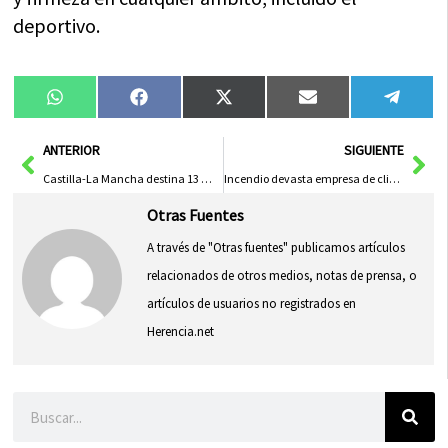
deportivo.
Compartir
Compartir
Compartir
Compartir
Compa
WhatsApp
Facebook
X
Email
Tele
en
en
en
en
en
(Twitter)
Ant
Sig
ANTERIOR
SIGUIENTE
Castilla-La Mancha destina 13 millones de euros a programas juveniles para fomentar el talento joven
Incendio devasta empresa de climatización en Casarrubios del Monte tras prenderse palés
Otras Fuentes
A través de "Otras fuentes" publicamos artículos
relacionados de otros medios, notas de prensa, o
artículos de usuarios no registrados en
Herencia.net
Buscar