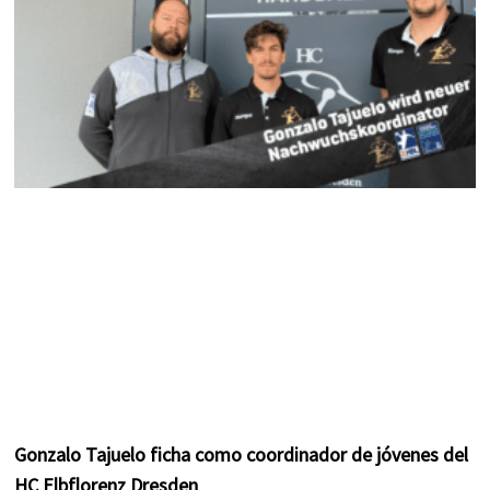
m
t
Gonzalo Tajuelo ficha como coordinador de jóvenes del
HC Elbflorenz Dresden