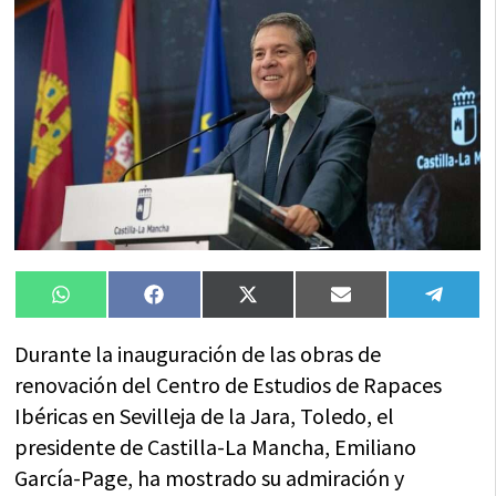
Compartir
Compartir
Compartir
Compartir
Compa
WhatsApp
Facebook
X
Email
Tele
en
en
en
en
en
(Twitter)
Durante la inauguración de las obras de
renovación del Centro de Estudios de Rapaces
Ibéricas en Sevilleja de la Jara, Toledo, el
presidente de Castilla-La Mancha, Emiliano
García-Page, ha mostrado su admiración y