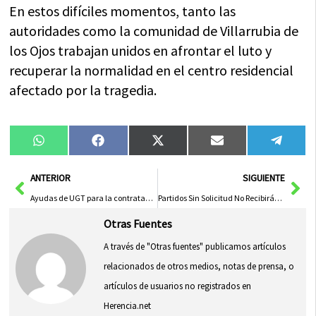
En estos difíciles momentos, tanto las
autoridades como la comunidad de Villarrubia de
los Ojos trabajan unidos en afrontar el luto y
recuperar la normalidad en el centro residencial
afectado por la tragedia.
Compartir
Compartir
Compartir
Compartir
Compa
WhatsApp
Facebook
X
Email
Tele
en
en
en
en
en
(Twitter)
Ant
Sig
ANTERIOR
SIGUIENTE
Ayudas de UGT para la contratación de personas en riesgo de exclusión social
Partidos Sin Solicitud No Recibirán Ayudas, ¿Renunciará Vox a sus ‘Paguitas’?
Otras Fuentes
A través de "Otras fuentes" publicamos artículos
relacionados de otros medios, notas de prensa, o
artículos de usuarios no registrados en
Herencia.net