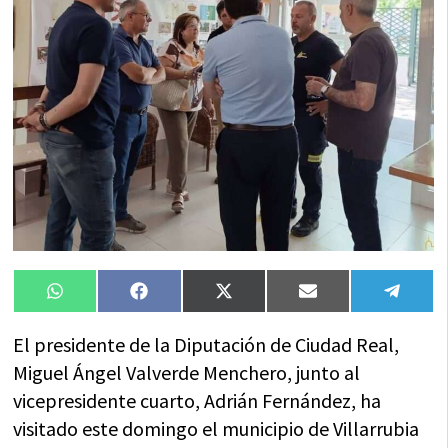
Compartir
Compartir
Compartir
Compartir
Compa
WhatsApp
Facebook
X
Email
Tele
en
en
en
en
en
(Twitter)
El presidente de la Diputación de Ciudad Real,
Miguel Ángel Valverde Menchero, junto al
vicepresidente cuarto, Adrián Fernández, ha
visitado este domingo el municipio de Villarrubia