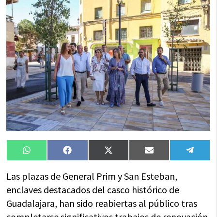
Compartir
Compartir
Compartir
Compartir
Compa
WhatsApp
Facebook
X
Email
Tele
en
en
en
en
en
(Twitter)
Las plazas de General Prim y San Esteban,
enclaves destacados del casco histórico de
Guadalajara, han sido reabiertas al público tras
completarse significativos trabajos de renovación.