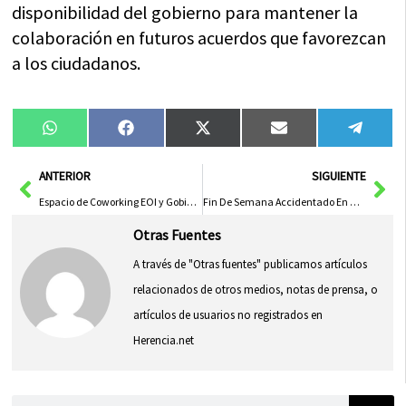
disponibilidad del gobierno para mantener la
colaboración en futuros acuerdos que favorezcan
a los ciudadanos.
Compartir
Compartir
Compartir
Compartir
Compa
WhatsApp
Facebook
X
Email
Tele
en
en
en
en
en
(Twitter)
Ant
Sig
ANTERIOR
SIGUIENTE
Espacio de Coworking EOI y Gobierno Regional Impulsa 20 Proyectos Innovadores
Fin De Semana Accidentado En Castilla-La Mancha Con 16 Heridos En 13 Sucesos
Otras Fuentes
A través de "Otras fuentes" publicamos artículos
relacionados de otros medios, notas de prensa, o
artículos de usuarios no registrados en
Herencia.net