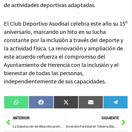
de actividades deportivas adaptadas.
El Club Deportivo Asodisal celebra este año su 15º
aniversario, marcando un hito en su lucha
constante por la inclusión a través del deporte y
la actividad física. La renovación y ampliación de
este acuerdo refuerza el compromiso del
Ayuntamiento de Herencia con la inclusión y el
bienestar de todas las personas,
independientemente de sus capacidades.
Compartir
Compartir
Compartir
Compartir
Compa
WhatsApp
Facebook
X
Email
Tele
en
en
en
en
en
(Twitter)
Ant
Sig
ANTERIOR
SIGUIENTE
La Diputación de Albacete promueve la educación ambiental en escolares a través del Consorcio Provincial de Medio Ambiente
Incendio Forestal en Tobarra Bajo Control tras Intensos Esfuerzos