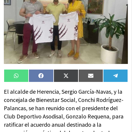
Compartir
Compartir
Compartir
Compartir
Compa
WhatsApp
Facebook
X
Email
Tele
en
en
en
en
en
(Twitter)
El alcalde de Herencia, Sergio García-Navas, y la
concejala de Bienestar Social, Conchi Rodríguez-
Palancas, se han reunido con el presidente del
Club Deportivo Asodisal, Gonzalo Requena, para
ratificar el acuerdo anual destinado a la