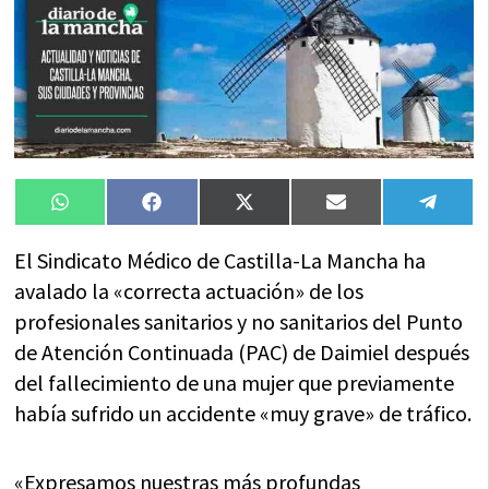
Compartir
Compartir
Compartir
Compartir
Compa
WhatsApp
Facebook
X
Email
Tele
en
en
en
en
en
(Twitter)
El Sindicato Médico de Castilla-La Mancha ha
avalado la «correcta actuación» de los
profesionales sanitarios y no sanitarios del Punto
de Atención Continuada (PAC) de Daimiel después
del fallecimiento de una mujer que previamente
había sufrido un accidente «muy grave» de tráfico.
«Expresamos nuestras más profundas