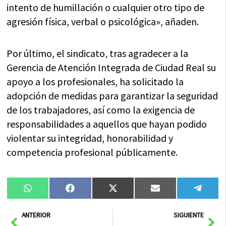
intento de humillación o cualquier otro tipo de
agresión física, verbal o psicológica», añaden.
Por último, el sindicato, tras agradecer a la
Gerencia de Atención Integrada de Ciudad Real su
apoyo a los profesionales, ha solicitado la
adopción de medidas para garantizar la seguridad
de los trabajadores, así como la exigencia de
responsabilidades a aquellos que hayan podido
violentar su integridad, honorabilidad y
competencia profesional públicamente.
Compartir
Compartir
Compartir
Compartir
Compa
WhatsApp
Facebook
X
Email
Tele
en
en
en
en
en
(Twitter)
Ant
Sig
ANTERIOR
SIGUIENTE