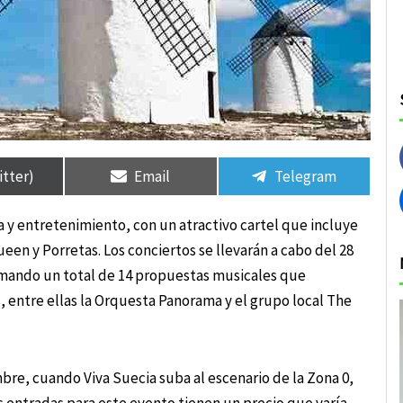
rtir
rtir
Compartir
Compartir
Compartir
Compartir
en
en
en
en
itter)
Email
Telegram
a y entretenimiento, con un atractivo cartel que incluye
en y Porretas. Los conciertos se llevarán a cabo del 28
umando un total de 14 propuestas musicales que
 entre ellas la Orquesta Panorama y el grupo local The
bre, cuando Viva Suecia suba al escenario de la Zona 0,