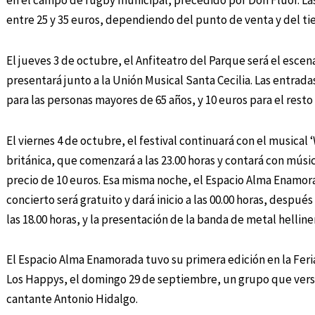
en el campo de rugby municipal, precedido por Don Flúor. Las
entre 25 y 35 euros, dependiendo del punto de venta y del ti
El jueves 3 de octubre, el Anfiteatro del Parque será el escen
presentará junto a la Unión Musical Santa Cecilia. Las entrada
para las personas mayores de 65 años, y 10 euros para el resto
El viernes 4 de octubre, el festival continuará con el music
británica, que comenzará a las 23.00 horas y contará con músic
precio de 10 euros. Esa misma noche, el Espacio Alma Enamorad
concierto será gratuito y dará inicio a las 00.00 horas, despu
las 18.00 horas, y la presentación de la banda de metal helliner
El Espacio Alma Enamorada tuvo su primera edición en la Feri
Los Happys, el domingo 29 de septiembre, un grupo que versi
cantante Antonio Hidalgo.