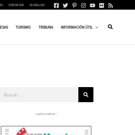
AS
CONTACTAR
IN ENGLISH
ESAS
TURISMO
TRIBUNA
INFORMACIÓN ÚTIL
Buscar
– patrocinadores –