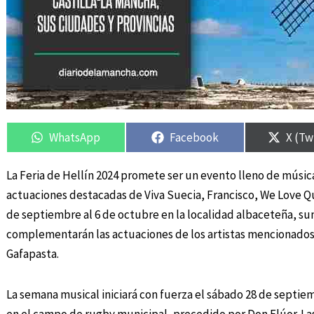
Compartir
Compartir
Compartir
Compartir
Compa
Compa
en
en
en
en
en
en
WhatsApp
Facebook
X (Tw
La Feria de Hellín 2024 promete ser un evento lleno de músic
actuaciones destacadas de Viva Suecia, Francisco, We Love Que
de septiembre al 6 de octubre en la localidad albaceteña, s
complementarán las actuaciones de los artistas mencionados,
Gafapasta.
La semana musical iniciará con fuerza el sábado 28 de septiem