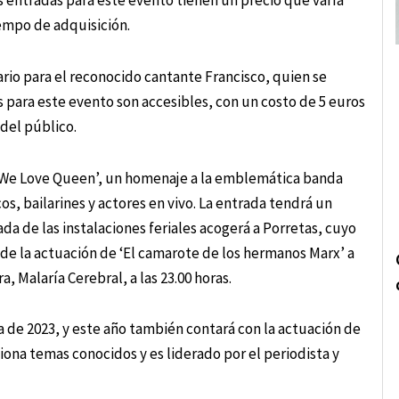
 entradas para este evento tienen un precio que varía
empo de adquisición.
ario para el reconocido cantante Francisco, quien se
s para este evento son accesibles, con un costo de 5 euros
 del público.
al ‘We Love Queen’, un homenaje a la emblemática banda
os, bailarines y actores en vivo. La entrada tendrá un
a de las instalaciones feriales acogerá a Porretas, cuyo
és de la actuación de ‘El camarote de los hermanos Marx’ a
a, Malaría Cerebral, a las 23.00 horas.
a de 2023, y este año también contará con la actuación de
ona temas conocidos y es liderado por el periodista y