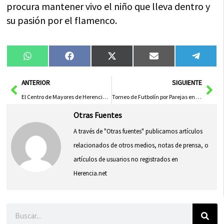
procura mantener vivo el niño que lleva dentro y
su pasión por el flamenco.
Compartir
Compartir
Compartir
Compartir
Compa
WhatsApp
Facebook
X
Email
Tele
en
en
en
en
en
(Twitter)
Ant
Sig
ANTERIOR
SIGUIENTE
El Centro de Mayores de Herencia abre inscripciones para un nuevo curso lleno de actividades
Torneo de Futbolín por Parejas en las Ferias y Fiestas 2024 de Herencia
Otras Fuentes
A través de "Otras fuentes" publicamos artículos
relacionados de otros medios, notas de prensa, o
artículos de usuarios no registrados en
Herencia.net
Buscar