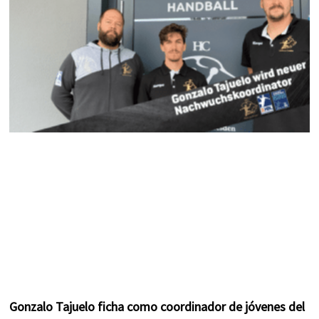
k
a
s
m
t
Gonzalo Tajuelo ficha como coordinador de jóvenes del