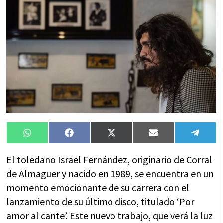
Compartir
Compartir
Compartir
Compartir
Compa
WhatsApp
Facebook
X
Email
Tele
en
en
en
en
en
(Twitter)
El toledano Israel Fernández, originario de Corral
de Almaguer y nacido en 1989, se encuentra en un
momento emocionante de su carrera con el
lanzamiento de su último disco, titulado ‘Por
amor al cante’. Este nuevo trabajo, que verá la luz