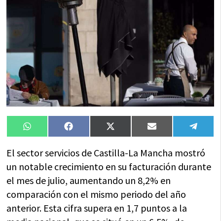
Compartir
Compartir
Compartir
Compartir
Compa
WhatsApp
Facebook
X
Email
Tele
en
en
en
en
en
(Twitter)
El sector servicios de Castilla-La Mancha mostró
un notable crecimiento en su facturación durante
el mes de julio, aumentando un 8,2% en
comparación con el mismo periodo del año
anterior. Esta cifra supera en 1,7 puntos a la