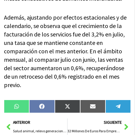
Además, ajustando por efectos estacionales y de
calendario, se observa que el crecimiento de la
facturación de los servicios fue del 3,2% en julio,
una tasa que se mantiene constante en
comparación con el mes anterior. En el ámbito
mensual, al comparar julio con junio, las ventas
del sector aumentaron un 0,6%, recuperándose
de un retroceso del 0,6% registrado en el mes
previo.
Compartir
Compartir
Compartir
Compartir
Compa
WhatsApp
Facebook
X
Email
Tele
en
en
en
en
en
(Twitter)
Ant
Sig
ANTERIOR
SIGUIENTE
Salud animal, relevo generacional y regadío: las partidas de agricultura que más crecerán este año
32 Millones De Euros Para Emprendedores En Las Convocatorias De Grupos De Desarrollo Rural