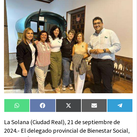
Compartir
Compartir
Compartir
Compartir
Compa
WhatsApp
Facebook
X
Email
Tele
en
en
en
en
en
(Twitter)
La Solana (Ciudad Real), 21 de septiembre de
2024.- El delegado provincial de Bienestar Social,