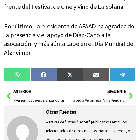
frente del Festival de Cine y Vino de La Solana.
Por último, la presidenta de AFAAD ha agradecido
la presencia y el apoyo de Díaz-Cano a la
asociación, y más aún si cabe en el Día Mundial del
Alzheimer.
Compartir
Compartir
Compartir
Compartir
Compa
WhatsApp
Facebook
X
Email
Tele
en
en
en
en
en
(Twitter)
Ant
Sig
ANTERIOR
SIGUIENTE
«Peregrinos de esperanza»: El arzobispo de Toledo en la Jornada de Inicio del Curso Pastoral 2023
Tragedia Veraniega: Niña Pierde la Vida Ahogada en Piscina
Otras Fuentes
A través de "Otras fuentes" publicamos artículos
relacionados de otros medios, notas de prensa, o
artículos de usuarios no registrados en