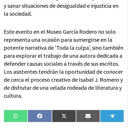
y sanar situaciones de desigualdad e injusticia en
la sociedad.
Este evento en el Museo García Rodero no solo
representa una ocasión para sumergirse en la
potente narrativa de ‘Toda la culpa’, sino también
para explorar el trabajo de una autora dedicada a
defender causas sociales a través de sus escritos.
Los asistentes tendrán la oportunidad de conocer
de cerca el proceso creativo de Isabel J. Romero y
de disfrutar de una velada rodeada de literatura y
cultura.
Compartir
Compartir
Compartir
Compartir
Compa
WhatsApp
Facebook
X
Email
Tele
en
en
en
en
en
(Twitter)