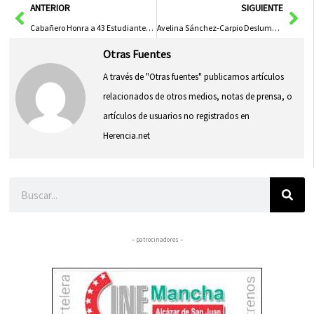
Ant
Sig
ANTERIOR
SIGUIENTE
Cabañero Honra a 43 Estudiantes Destacados y a la Escuela Musical ‘Sierra de Alcaraz’ en la Gala de la Música de Madrigueras
Avelina Sánchez-Carpio Deslumbra Toledo con Su Exposición ‘La luz del color’
Otras Fuentes
A través de "Otras fuentes" publicamos artículos
relacionados de otros medios, notas de prensa, o
artículos de usuarios no registrados en
Herencia.net
Buscar
– patrocinadores –