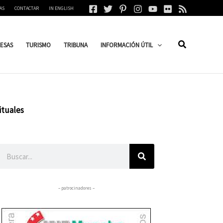
AS
CONTACTAR
IN ENGLISH
ESAS
TURISMO
TRIBUNA
INFORMACIÓN ÚTIL
ituales
Buscar
– patrocinadores –