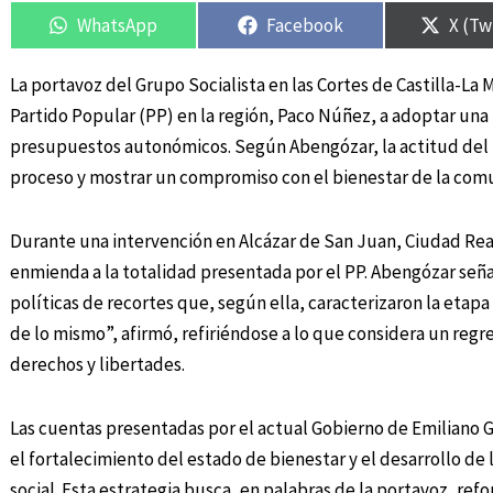
en
en
en
en
en
en
WhatsApp
Facebook
X (Tw
La portavoz del Grupo Socialista en las Cortes de Castilla-La 
Partido Popular (PP) en la región, Paco Núñez, a adoptar una
presupuestos autonómicos. Según Abengózar, la actitud del PP
proceso y mostrar un compromiso con el bienestar de la com
Durante una intervención en Alcázar de San Juan, Ciudad Real,
enmienda a la totalidad presentada por el PP. Abengózar señal
políticas de recortes que, según ella, caracterizaron la etapa
de lo mismo”, afirmó, refiriéndose a lo que considera un regre
derechos y libertades.
Las cuentas presentadas por el actual Gobierno de Emiliano G
el fortalecimiento del estado de bienestar y el desarrollo de
social. Esta estrategia busca, en palabras de la portavoz, ref