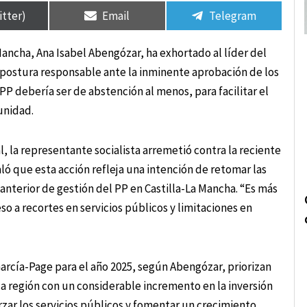
en
en
en
en
itter)
Email
Telegram
Mancha, Ana Isabel Abengózar, ha exhortado al líder del
 postura responsable ante la inminente aprobación de los
 debería ser de abstención al menos, para facilitar el
unidad.
 la representante socialista arremetió contra la reciente
ó que esta acción refleja una intención de retomar las
 anterior de gestión del PP en Castilla-La Mancha. “Es más
so a recortes en servicios públicos y limitaciones en
arcía-Page para el año 2025, según Abengózar, priorizan
 la región con un considerable incremento en la inversión
orzar los servicios públicos y fomentar un crecimiento