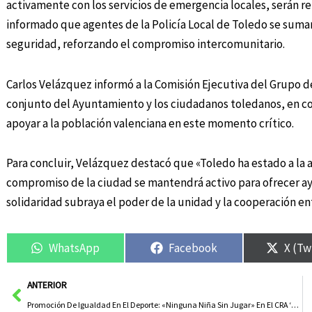
activamente con los servicios de emergencia locales, serán r
informado que agentes de la Policía Local de Toledo se suma
seguridad, reforzando el compromiso intercomunitario.
Carlos Velázquez informó a la Comisión Ejecutiva del Grupo 
conjunto del Ayuntamiento y los ciudadanos toledanos, en co
apoyar a la población valenciana en este momento crítico.
Para concluir, Velázquez destacó que «Toledo ha estado a la a
compromiso de la ciudad se mantendrá activo para ofrecer ay
solidaridad subraya el poder de la unidad y la cooperación 
WhatsApp
Facebook
X (Tw
Ant
ANTERIOR
Promoción De Igualdad En El Deporte: «Ninguna Niña Sin Jugar» En El CRA ‘Valle De Alcudia’