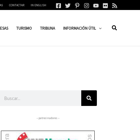
AS
CONTACTAR
IN ENGLISH
ESAS
TURISMO
TRIBUNA
INFORMACIÓN ÚTIL
Buscar
– patrocinadores –