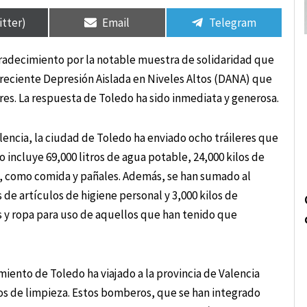
rtir
rtir
Compartir
Compartir
Compartir
Compartir
en
en
en
en
itter)
Email
Telegram
gradecimiento por la notable muestra de solidaridad que
 reciente Depresión Aislada en Niveles Altos (DANA) que
es. La respuesta de Toledo ha sido inmediata y generosa.
encia, la ciudad de Toledo ha enviado ocho tráileres que
incluye 69,000 litros de agua potable, 24,000 kilos de
il, como comida y pañales. Además, se han sumado al
de artículos de higiene personal y 3,000 kilos de
y ropa para uso de aquellos que han tenido que
ento de Toledo ha viajado a la provincia de Valencia
jos de limpieza. Estos bomberos, que se han integrado