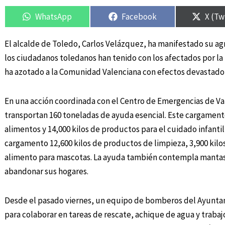
Compartir
Compartir
Compartir
Compartir
Compa
Compa
en
en
en
en
en
en
WhatsApp
Facebook
X (Tw
El alcalde de Toledo, Carlos Velázquez, ha manifestado su a
los ciudadanos toledanos han tenido con los afectados por la
ha azotado a la Comunidad Valenciana con efectos devastador
En una acción coordinada con el Centro de Emergencias de Val
transportan 160 toneladas de ayuda esencial. Este cargamento 
alimentos y 14,000 kilos de productos para el cuidado infant
cargamento 12,600 kilos de productos de limpieza, 3,900 kilos 
alimento para mascotas. La ayuda también contempla mantas 
abandonar sus hogares.
Desde el pasado viernes, un equipo de bomberos del Ayuntami
para colaborar en tareas de rescate, achique de agua y traba