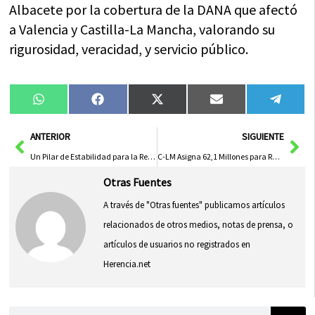
Albacete por la cobertura de la DANA que afectó
a Valencia y Castilla-La Mancha, valorando su
rigurosidad, veracidad, y servicio público.
Compartir
Compartir
Compartir
Compartir
Compa
WhatsApp
Facebook
X
Email
Tele
en
en
en
en
en
(Twitter)
Ant
Sig
ANTERIOR
SIGUIENTE
Un Pilar de Estabilidad para la Región: Estrategias de Desarrollo Sostenible
C-LM Asigna 62,1 Millones para Reforzar Medios Aéreos en la Lucha Contra Incendios Forestales
Otras Fuentes
A través de "Otras fuentes" publicamos artículos
relacionados de otros medios, notas de prensa, o
artículos de usuarios no registrados en
Herencia.net