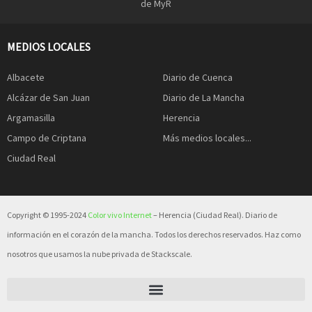
de MyR
MEDIOS LOCALES
Albacete
Diario de Cuenca
Alcázar de San Juan
Diario de La Mancha
Argamasilla
Herencia
Campo de Criptana
Más medios locales...
Ciudad Real
Copyright © 1995-2024
Color vivo Internet
– Herencia (Ciudad Real). Diario de
información en el corazón de la mancha. Todos los derechos reservados. Haz como
nosotros que usamos la nube privada de Stackscale.