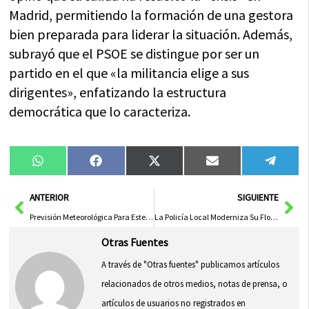
Madrid, permitiendo la formación de una gestora
bien preparada para liderar la situación. Además,
subrayó que el PSOE se distingue por ser un
partido en el que «la militancia elige a sus
dirigentes», enfatizando la estructura
democrática que lo caracteriza.
Compartir
Compartir
Compartir
Compartir
Compa
WhatsApp
Facebook
X
Email
Tele
en
en
en
en
en
(Twitter)
Ant
Sig
ANTERIOR
SIGUIENTE
Previsión Meteorológica Para Este Viernes En Castilla-La Mancha: Ascenso Generalizado De Temperaturas
La Policía Local Moderniza Su Flota con Vehículos Ecoeficientes para Unidades de Protección Ambiental, Atestados y Tráfico
Otras Fuentes
A través de "Otras fuentes" publicamos artículos
relacionados de otros medios, notas de prensa, o
artículos de usuarios no registrados en