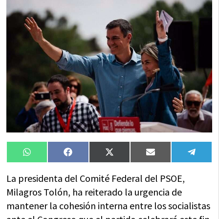
Compartir
Compartir
Compartir
Compartir
Compa
WhatsApp
Facebook
X
Email
Tele
en
en
en
en
en
(Twitter)
La presidenta del Comité Federal del PSOE,
Milagros Tolón, ha reiterado la urgencia de
mantener la cohesión interna entre los socialistas