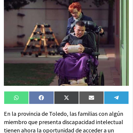
Compartir
Compartir
Compartir
Compartir
Compa
WhatsApp
Facebook
X
Email
Tele
en
en
en
en
en
(Twitter)
En la provincia de Toledo, las familias con algún
miembro que presenta discapacidad intelectual
tienen ahora la oportunidad de acceder a un