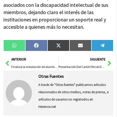
asociados con la discapacidad intelectual de sus
miembros, dejando claro el interés de las
instituciones en proporcionar un soporte real y
accesible a quienes más lo necesitan.
Compartir
Compartir
Compartir
Compartir
Compa
WhatsApp
Facebook
X
Email
Tele
en
en
en
en
en
(Twitter)
Ant
Sig
ANTERIOR
SIGUIENTE
Finaliza la instalación de alumbrado en los viales que conectan la carretera de Jaén con el Cordel de Balazote en Albacete
Presentación Del Cartel Oficial Del Carnaval De Herencia 2025: ‘H De Herencia’
Otras Fuentes
A través de "Otras fuentes" publicamos artículos
relacionados de otros medios, notas de prensa, o
artículos de usuarios no registrados en
Herencia.net