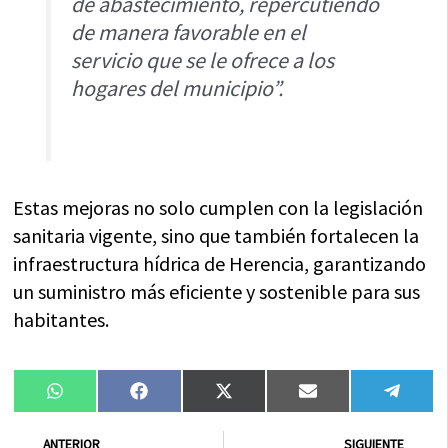
de abastecimiento, repercutiendo
de manera favorable en el
servicio que se le ofrece a los
hogares del municipio”.
Estas mejoras no solo cumplen con la legislación
sanitaria vigente, sino que también fortalecen la
infraestructura hídrica de Herencia, garantizando
un suministro más eficiente y sostenible para sus
habitantes.
Compartir
Compartir
Compartir
Compartir
Compa
WhatsApp
Facebook
X
Email
Tele
en
en
en
en
en
(Twitter)
Ant
Sig
ANTERIOR
SIGUIENTE