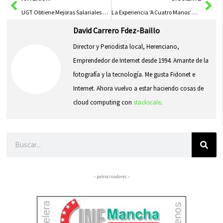
UGT Obtiene Mejoras Salariales y Laborales para Trabajadores de Limpieza en Central Nuclear de Trillo
La Experiencia ‘A Cuatro Manos’ De Cocineros Conquenses Conquista Paladares en el Extranjero
David Carrero Fdez-Baillo
Director y Periodista local, Herenciano,
Emprendedor de Internet desde 1994. Amante de la
fotografía y la tecnología. Me gusta Fidonet e
Internet. Ahora vuelvo a estar haciendo cosas de
cloud computing con
stackscale
.
Buscar
– patrocinadores –