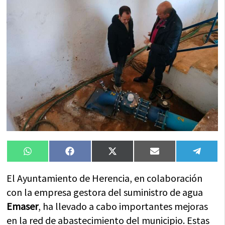
Compartir
Compartir
Compartir
Compartir
Compa
WhatsApp
Facebook
X
Email
Tele
en
en
en
en
en
(Twitter)
El Ayuntamiento de Herencia, en colaboración
con la empresa gestora del suministro de agua
Emaser
, ha llevado a cabo importantes mejoras
en la red de abastecimiento del municipio. Estas