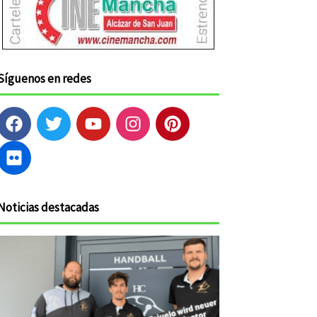
Síguenos en redes
F
F
T
Y
I
P
a
l
w
o
n
i
c
i
i
u
s
n
e
c
t
t
t
t
b
k
t
u
a
e
o
r
e
b
g
r
Noticias destacadas
o
r
e
r
e
k
a
s
m
t