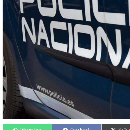
Compartir
Compartir
Compartir
Compartir
Compa
Compa
en
en
en
en
en
en