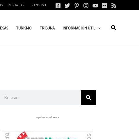
AS
CONTACTAR
IN ENGLISH
ESAS
TURISMO
TRIBUNA
INFORMACIÓN ÚTIL
Buscar
– patrocinadores –