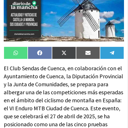
Compartir
Compartir
Compartir
Compartir
Compa
WhatsApp
Facebook
X
Email
Tele
en
en
en
en
en
(Twitter)
El Club Sendas de Cuenca, en colaboración con el
Ayuntamiento de Cuenca, la Diputación Provincial
y la Junta de Comunidades, se prepara para
albergar una de las competiciones más esperadas
en el ámbito del ciclismo de montaña en España:
el VI Enduro MTB Ciudad de Cuenca. Este evento,
que se celebrará el 27 de abril de 2025, se ha
posicionado como una de las cinco pruebas