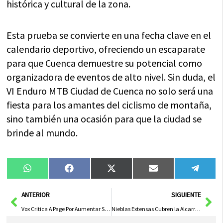
histórica y cultural de la zona.
Esta prueba se convierte en una fecha clave en el
calendario deportivo, ofreciendo un escaparate
para que Cuenca demuestre su potencial como
organizadora de eventos de alto nivel. Sin duda, el
VI Enduro MTB Ciudad de Cuenca no solo será una
fiesta para los amantes del ciclismo de montaña,
sino también una ocasión para que la ciudad se
brinde al mundo.
Compartir
Compartir
Compartir
Compartir
Compa
WhatsApp
Facebook
X
Email
Tele
en
en
en
en
en
(Twitter)
Ant
Sig
ANTERIOR
SIGUIENTE
Vox Critica A Page Por Aumentar Su Sueldo Mientras Un Tercio De Los Niños En C-LM Vive En Pobreza Extrema
Nieblas Extensas Cubren la Alcarria por la Mañana