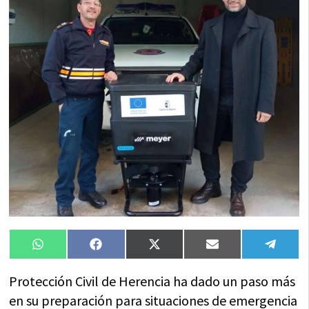
Compartir
Compartir
Compartir
Compartir
Compa
WhatsApp
Facebook
X
Email
Tele
en
en
en
en
en
(Twitter)
Protección Civil de Herencia ha dado un paso más
en su preparación para situaciones de emergencia