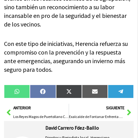
sino también un reconocimiento a su labor
incansable en pro de la seguridad y el bienestar
de los vecinos.
Con este tipo de iniciativas, Herencia refuerza su
compromiso con la prevención y la respuesta
ante emergencias, asegurando un invierno más
seguro para todos.
Compartir
Compartir
Compartir
Compartir
Compa
WhatsApp
Facebook
X
Email
Tele
en
en
en
en
en
(Twitter)
Ant
Sig
ANTERIOR
SIGUIENTE
Los Reyes Magos de Puertollano Confirmados en la Cabalgata para Cumplir los Sueños Infantiles
Exalcalde de Fontanar Enfrenta Juicio por Malversación y Prevaricación el Próximo Martes
David Carrero Fdez-Baillo
Director y Periodista local, Herenciano,