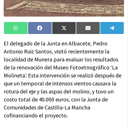
Compartir
Compartir
Compartir
Compartir
Compa
WhatsApp
Facebook
X
Email
Tele
en
en
en
en
en
(Twitter)
El delegado de la Junta en Albacete, Pedro
Antonio Ruiz Santos, visitó recientemente la
localidad de Munera para evaluar los resultados
de la renovación del Museo Fotoetnográfico ‘La
Molineta’. Esta intervención se realizó después de
que un temporal de intensos vientos causara la
rotura del eje y las aspas del molino, y tuvo un
costo total de 40.000 euros, con la Junta de
Comunidades de Castilla-La Mancha
cofinanciando el proyecto.