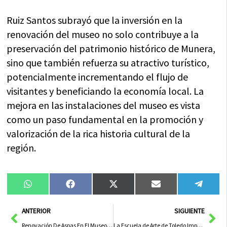
Ruiz Santos subrayó que la inversión en la
renovación del museo no solo contribuye a la
preservación del patrimonio histórico de Munera,
sino que también refuerza su atractivo turístico,
potencialmente incrementando el flujo de
visitantes y beneficiando la economía local. La
mejora en las instalaciones del museo es vista
como un paso fundamental en la promoción y
valorización de la rica historia cultural de la
región.
Compartir
Compartir
Compartir
Compartir
Compa
WhatsApp
Facebook
X
Email
Tele
en
en
en
en
en
(Twitter)
Ant
Sig
ANTERIOR
SIGUIENTE
Renovación De Aspas En El Museo Fotoetnográfico La Molineta De Munera Gracias Al Gobierno Regional
La Escuela de Arte de Toledo Impulsa la Educación y la Cultura en la Región