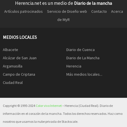
Herencia.net es un medio de
Diario de la mancha
Artículos patrocinados
Servicio de Diseño web
Contacto
Acerca
de MyR
MEDIOS LOCALES
Albacete
Diario de Cuenca
Alcázar de San Juan
Diario de La Mancha
Argamasilla
Herencia
Campo de Criptana
Más medios locales...
Ciudad Real
Copyright © 1995-2024
Color vivo Internet
– Herencia (Ciudad Real). Diario de
información en el corazón de la mancha. Todos los derechos reservados. Haz como
nosotros que usamos la nube privada de Stackscale.