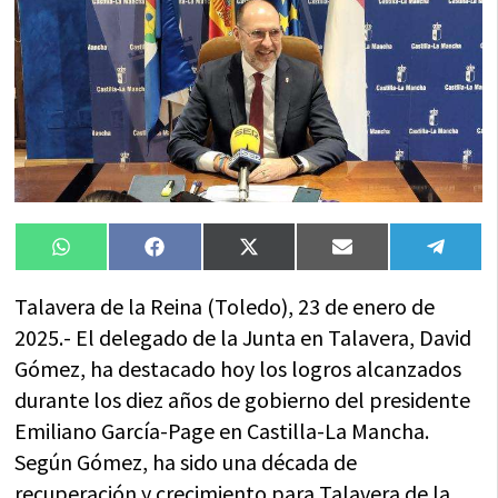
Compartir
Compartir
Compartir
Compartir
Compa
WhatsApp
Facebook
X
Email
Tele
en
en
en
en
en
(Twitter)
Talavera de la Reina (Toledo), 23 de enero de
2025.- El delegado de la Junta en Talavera, David
Gómez, ha destacado hoy los logros alcanzados
durante los diez años de gobierno del presidente
Emiliano García-Page en Castilla-La Mancha.
Según Gómez, ha sido una década de
recuperación y crecimiento para Talavera de la