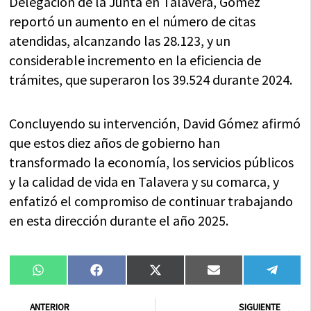
Delegación de la Junta en Talavera, Gómez
reportó un aumento en el número de citas
atendidas, alcanzando las 28.123, y un
considerable incremento en la eficiencia de
trámites, que superaron los 39.524 durante 2024.
Concluyendo su intervención, David Gómez afirmó
que estos diez años de gobierno han
transformado la economía, los servicios públicos
y la calidad de vida en Talavera y su comarca, y
enfatizó el compromiso de continuar trabajando
en esta dirección durante el año 2025.
Compartir
Compartir
Compartir
Compartir
Compa
WhatsApp
Facebook
X
Email
Tele
en
en
en
en
en
(Twitter)
Ant
Sig
ANTERIOR
SIGUIENTE