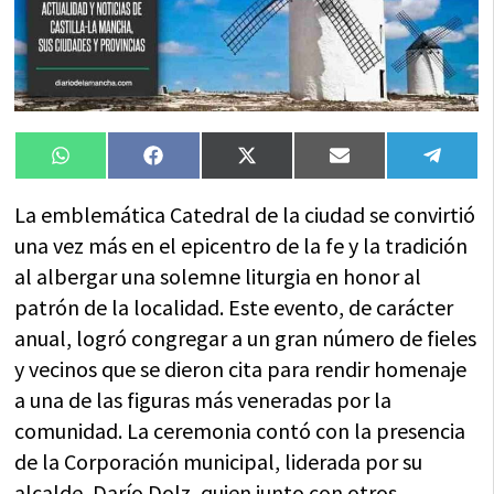
Compartir
Compartir
Compartir
Compartir
Compa
WhatsApp
Facebook
X
Email
Tele
en
en
en
en
en
(Twitter)
La emblemática Catedral de la ciudad se convirtió
una vez más en el epicentro de la fe y la tradición
al albergar una solemne liturgia en honor al
patrón de la localidad. Este evento, de carácter
anual, logró congregar a un gran número de fieles
y vecinos que se dieron cita para rendir homenaje
a una de las figuras más veneradas por la
comunidad. La ceremonia contó con la presencia
de la Corporación municipal, liderada por su
alcalde, Darío Dolz, quien junto con otros