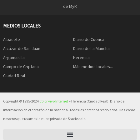
de MyR
MEDIOS LOCALES
Albacete
Diario de Cuenca
Alcázar de San Juan
Diario de La Mancha
Argamasilla
Herencia
Campo de Criptana
Más medios locales...
Ciudad Real
Copyright © 1995-2024
Color vivo Internet
– Herencia (Ciudad Real). Diario de
información en el corazón de la mancha. Todos los derechos reservados. Haz como
nosotros que usamos la nube privada de Stackscale.