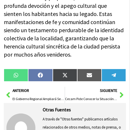
profunda devoción y el apego cultural que
sienten los habitantes hacia su legado. Estas
manifestaciones de fe y comunidad continúan
siendo un testamento perdurable de la identidad
colectiva de la localidad, garantizando que la
herencia cultural sincrética de la ciudad persista
por muchos años venideros.
Compartir
Compartir
Compartir
Compartir
Compa
WhatsApp
Facebook
X
Email
Tele
en
en
en
en
en
(Twitter)
Ant
Sig
ANTERIOR
SIGUIENTE
El Gobierno Regional Ampliará Sedes del SAI para la Comunidad LGTBI en Castilla-La Mancha Este Verano
Cecam Pide Conocer la Situación de los Trabajadores Fijos Discontinuos Ante el Aumento de 500.000 Parados en España
Otras Fuentes
A través de "Otras fuentes" publicamos artículos
relacionados de otros medios, notas de prensa, o