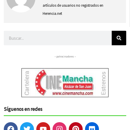
artículos de usuarios no registrados en
Herencia.net
Buscar
– patrocinadores –
Síguenos en redes
F
T
Y
I
P
F